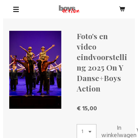
Ga
direct
naar
de
Foto's en
hoofdinhoud
video
eindvoorstelli
ng 2025 On Y
Danse+Boys
Action
€ 15,00
In
winkelwagen