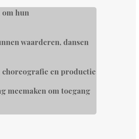
en om hun
 kunnen waarderen, dansen
in choreografie en productie
aring meemaken om toegang