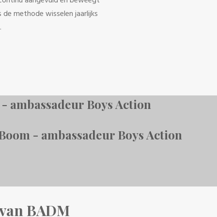
continu aangevuld en beweegt
 de methode wisselen jaarlijks
.
m - ambassadeur Boys Action
 Boom - ambassadeur Boys Action
n van BADM