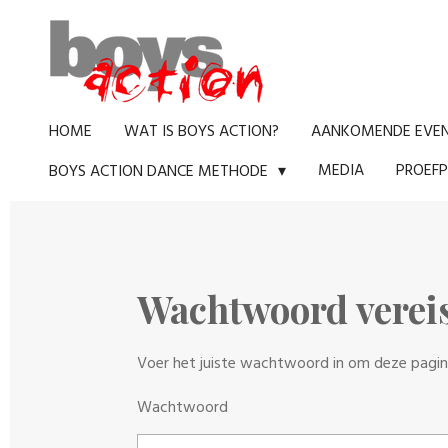
Ga
direct
naar
de
HOME
WAT IS BOYS ACTION?
AANKOMENDE EVE
hoofdinhoud
MEDIA
PROEFP
BOYS ACTION DANCE METHODE
Wachtwoord verei
Voer het juiste wachtwoord in om deze pagin
Wachtwoord