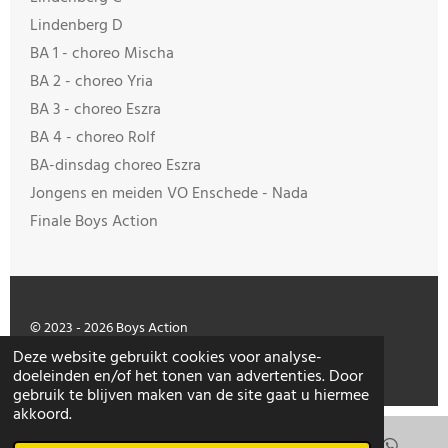
Lindenberg D
BA 1 - choreo Mischa
BA 2 - choreo Yria
BA 3 - choreo Eszra
BA 4 - choreo Rolf
BA-dinsdag choreo Eszra
Jongens en meiden VO Enschede - Nada
Finale Boys Action
© 2023 - 2026 Boys Action
Powered by
JouwWeb
Deze website gebruikt cookies voor analyse-
doeleinden en/of het tonen van advertenties. Door
gebruik te blijven maken van de site gaat u hiermee
akkoord.